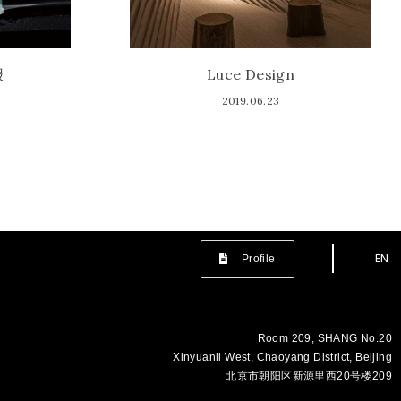
报
Luce Design
2019.06.23
EN
Profile
Room 209, SHANG No.20
Xinyuanli West, Chaoyang District, Beijing
北京市朝阳区新源里西20号楼209