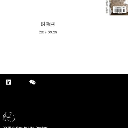
财新网
2019.09.28
2025 © Way to Life Design